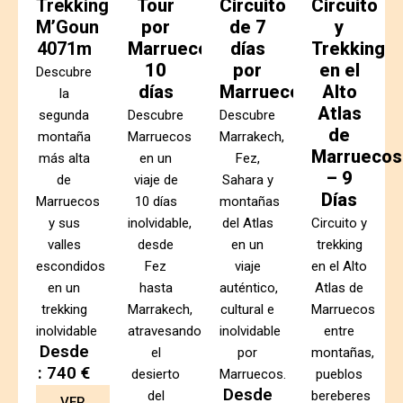
Trekking
Tour
Circuito
Circuito
M’Goun
por
de 7
y
4071m
Marruecos
días
Trekking
10
por
en el
Descubre
días
Marruecos
Alto
la
Atlas
segunda
Descubre
Descubre
de
montaña
Marruecos
Marrakech,
Marruecos
más alta
en un
Fez,
– 9
de
viaje de
Sahara y
Días
Marruecos
10 días
montañas
y sus
inolvidable,
del Atlas
Circuito y
valles
desde
en un
trekking
escondidos
Fez
viaje
en el Alto
en un
hasta
auténtico,
Atlas de
trekking
Marrakech,
cultural e
Marruecos
inolvidable
atravesando
inolvidable
entre
Desde
el
por
montañas,
: 740 €
desierto
Marruecos.
pueblos
Desde
del
bereberes
VER