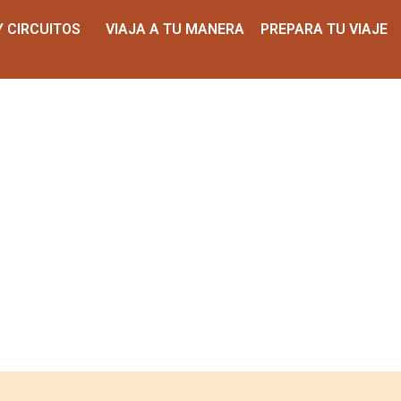
Y CIRCUITOS
VIAJA A TU MANERA
PREPARA TU VIAJE
ecos de 10 días – Desiert
Ciudades Imperiales