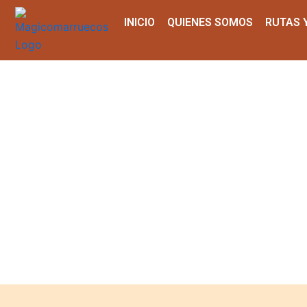
Aller
INICIO
QUIENES SOMOS
RUTAS 
au
contenu
Tour por Marru